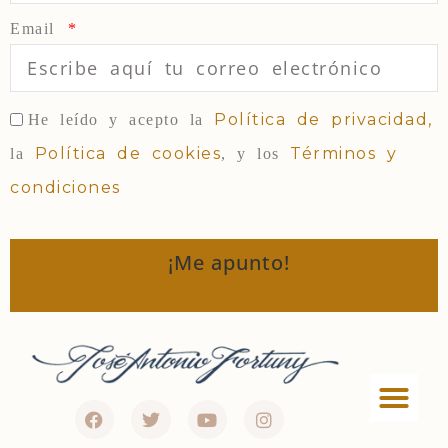
Email
Política de privacidad,
He leído y acepto la
Política de cookies
Términos y
la
, y los
condiciones
¡Me apunto!
Política de privac
Términos y condi
Política de Cookies
Política de afiliados