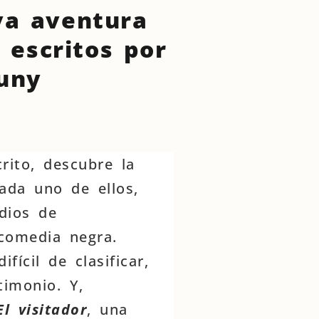
va aventura
 escritos por
tuny
rito, descubre la
ada uno de ellos,
dios de
comedia negra.
ifícil de clasificar,
timonio. Y,
El visitador
, una