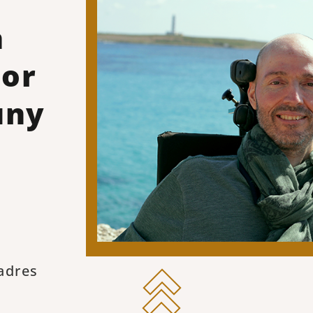
a
tor
uny
adres