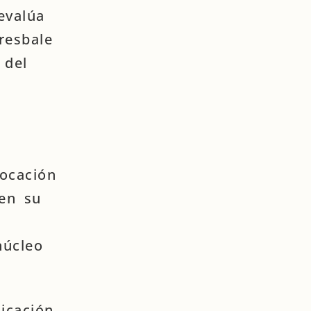
evalúa
resbale
 del
vocación
 en su
núcleo
icación,