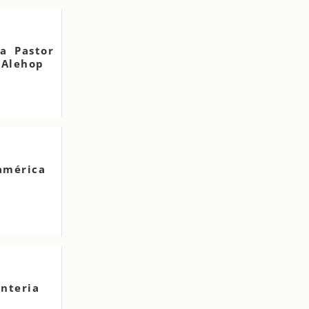
a Pastor
 Alehop
américa
nteria