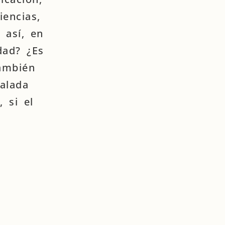
iencias,
 así, en
dad? ¿Es
también
alada
 si el