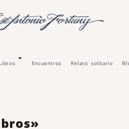
Libros
Encuentros
Relato solitario
Bl
ibros»