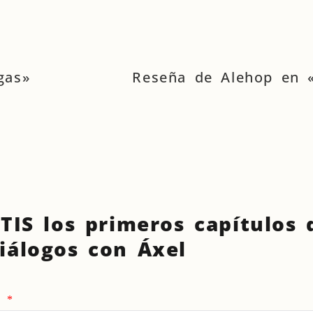
gas»
Reseña de Alehop en «L
TIS los primeros capítulos
iálogos con Áxel
e