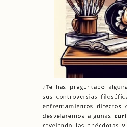
¿Te has preguntado alguna
sus controversias filosófi
enfrentamientos directos c
desvelaremos algunas
cur
revelando las anécdotas y