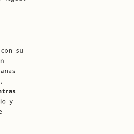
 con su
un
ranas
,
ntras
io y
e