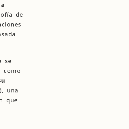
la
sofía de
aciones
asada
e se
, como
u
), una
ón que