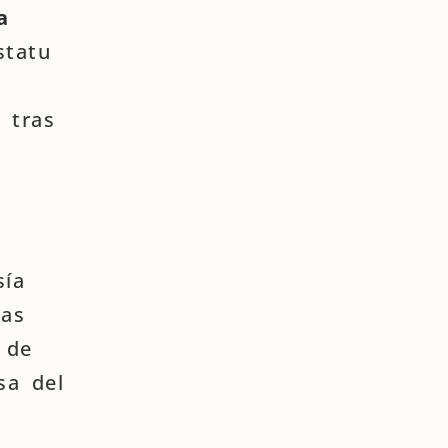
a
statu
 tras
sía
sas
 de
sa del