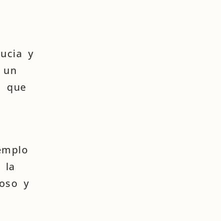
ucia y
e un
s que
emplo
 la
oso y