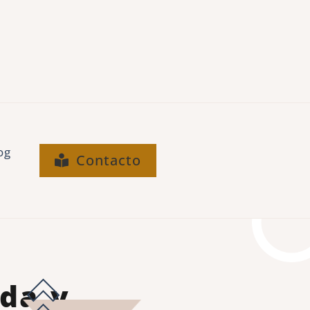
og
Contacto
ida y