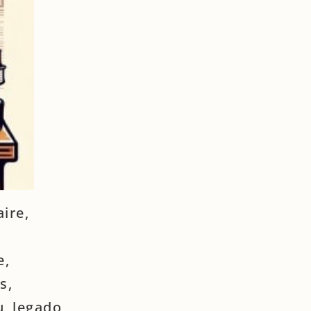
ire,
e,
s,
u legado