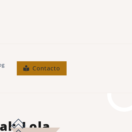
og
Contacto
al: Lola