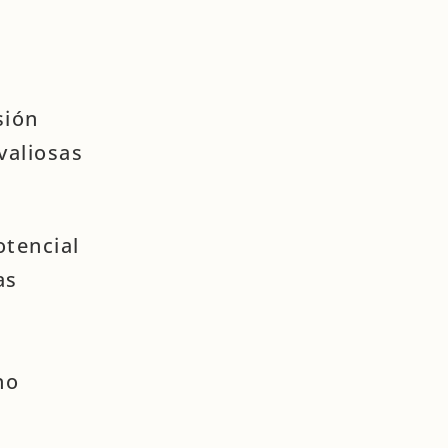
sión
valiosas
otencial
as
no