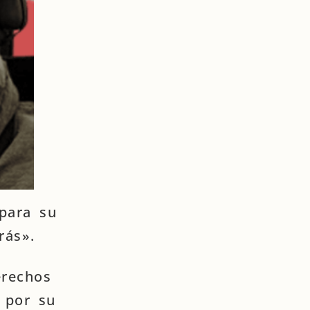
para su
rás».
erechos
 por su