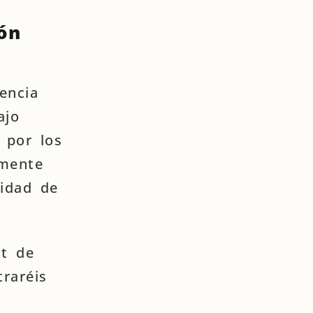
ón
encia
ajo
 por los
amente
nidad de
st de
raréis