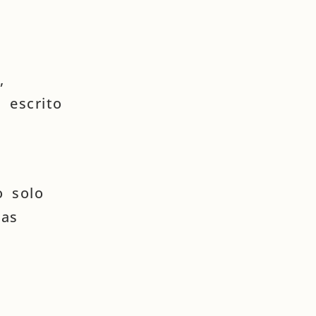
,
 escrito
o solo
mas