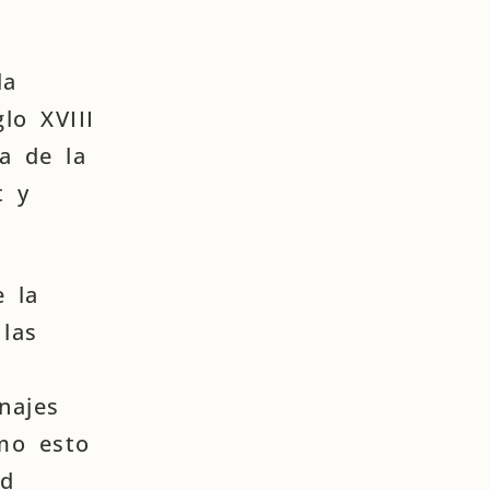
la
lo XVIII
a de la
t y
e la
 las
najes
ómo esto
ad