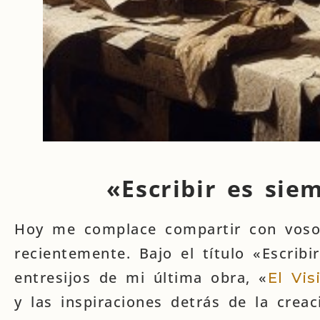
«Escribir es sie
Hoy me complace compartir con vosot
recientemente. Bajo el título «Escrib
entresijos de mi última obra, «
El Vis
y las inspiraciones detrás de la crea