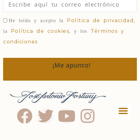
Política de privacidad,
He leído y acepto la
Política de cookies
Términos y
la
, y los
condiciones
¡Me apunto!
Política de privac
Términos y condi
Política de Cookies
Política de afiliados