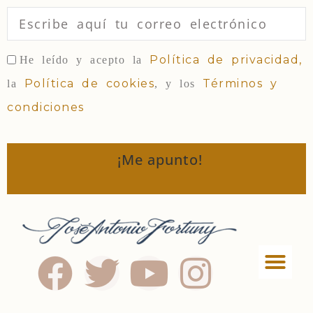
Política de privacidad,
He leído y acepto la
Política de cookies
Términos y
la
, y los
condiciones
¡Me apunto!
Política de privac
Términos y condi
Política de Cookies
Política de afiliados