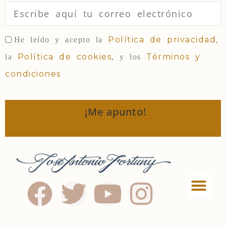
Política de privacidad,
He leído y acepto la
Política de cookies
Términos y
la
, y los
condiciones
¡Me apunto!
Política de privac
Términos y condi
Política de Cookies
Política de afiliados