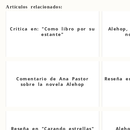
Artículos relacionados:
Crítica en: "Como libro por su
Alehop,
estante"
n
Comentario de Ana Pastor
Reseña en
sobre la novela Alehop
Reseña en "Cazando estrellas"
Aleh