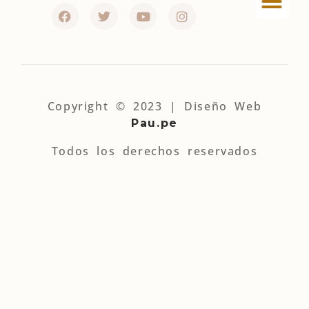
Política de privac
Términos y condi
Política de Cookies
Política de afiliados
Copyright © 2023 | Diseño Web
Pau.pe
Todos los derechos reservados