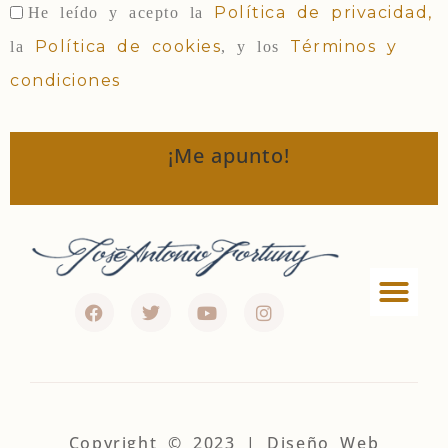
Política de privacidad,
He leído y acepto la
Política de cookies
Términos y
la
, y los
condiciones
¡Me apunto!
Política de privac
Términos y condi
Política de Cookies
Política de afiliados
Copyright © 2023 | Diseño Web