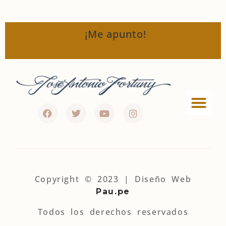
¡Me apunto!
Política de privac
Términos y condi
Política de Cookies
Política de afiliados
Copyright © 2023 | Diseño Web
Pau.pe
Todos los derechos reservados